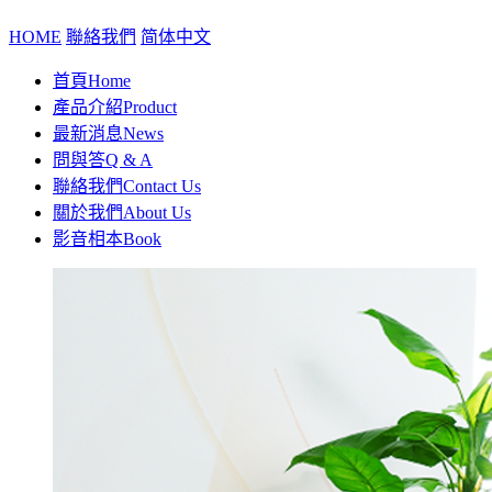
HOME
聯絡我們
简体中文
首頁
Home
產品介紹
Product
最新消息
News
問與答
Q & A
聯絡我們
Contact Us
關於我們
About Us
影音相本
Book