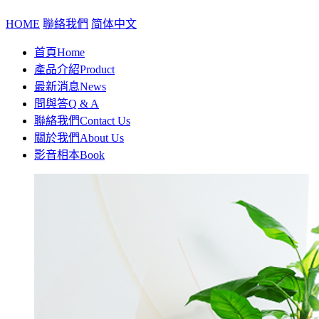
HOME
聯絡我們
简体中文
首頁
Home
產品介紹
Product
最新消息
News
問與答
Q & A
聯絡我們
Contact Us
關於我們
About Us
影音相本
Book