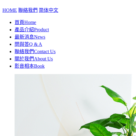
HOME
聯絡我們
简体中文
首頁
Home
產品介紹
Product
最新消息
News
問與答
Q & A
聯絡我們
Contact Us
關於我們
About Us
影音相本
Book