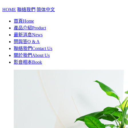
HOME
聯絡我們
简体中文
首頁
Home
產品介紹
Product
最新消息
News
問與答
Q & A
聯絡我們
Contact Us
關於我們
About Us
影音相本
Book