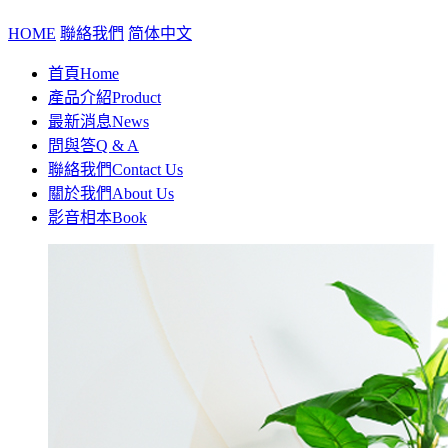
HOME
聯絡我們
简体中文
首頁
Home
產品介紹
Product
最新消息
News
問與答
Q & A
聯絡我們
Contact Us
關於我們
About Us
影音相本
Book