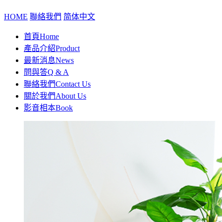
HOME
聯絡我們
简体中文
首頁
Home
產品介紹
Product
最新消息
News
問與答
Q & A
聯絡我們
Contact Us
關於我們
About Us
影音相本
Book