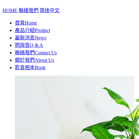
HOME
聯絡我們
简体中文
首頁
Home
產品介紹
Product
最新消息
News
問與答
Q & A
聯絡我們
Contact Us
關於我們
About Us
影音相本
Book