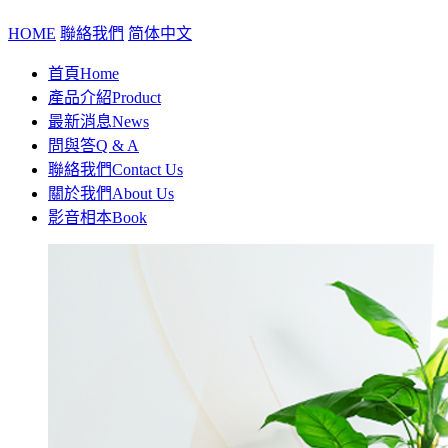
HOME
聯絡我們
简体中文
首頁
Home
產品介紹
Product
最新消息
News
問與答
Q & A
聯絡我們
Contact Us
關於我們
About Us
影音相本
Book