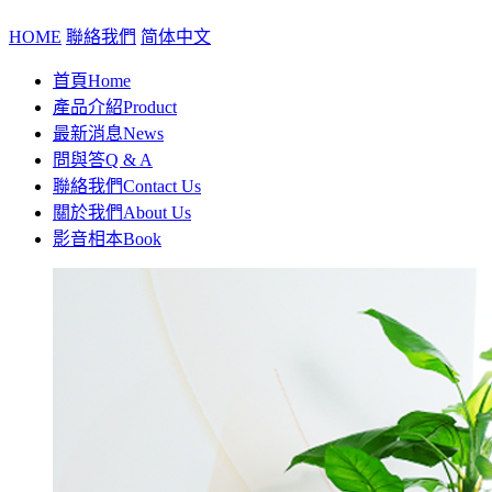
HOME
聯絡我們
简体中文
首頁
Home
產品介紹
Product
最新消息
News
問與答
Q & A
聯絡我們
Contact Us
關於我們
About Us
影音相本
Book