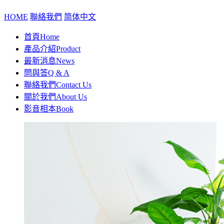
HOME
聯絡我們
简体中文
首頁
Home
產品介紹
Product
最新消息
News
問與答
Q & A
聯絡我們
Contact Us
關於我們
About Us
影音相本
Book