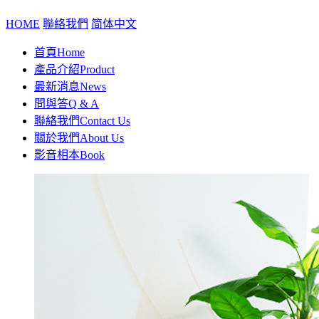
HOME
聯絡我們
简体中文
首頁
Home
產品介紹
Product
最新消息
News
問與答
Q & A
聯絡我們
Contact Us
關於我們
About Us
影音相本
Book