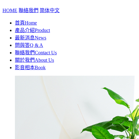
HOME
聯絡我們
简体中文
首頁
Home
產品介紹
Product
最新消息
News
問與答
Q & A
聯絡我們
Contact Us
關於我們
About Us
影音相本
Book