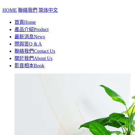
HOME
聯絡我們
简体中文
首頁
Home
產品介紹
Product
最新消息
News
問與答
Q & A
聯絡我們
Contact Us
關於我們
About Us
影音相本
Book