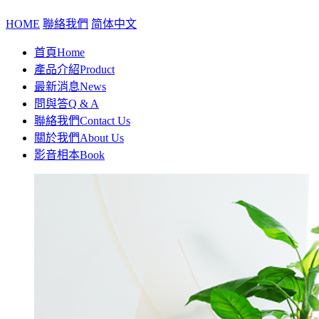
HOME
聯絡我們
简体中文
首頁
Home
產品介紹
Product
最新消息
News
問與答
Q & A
聯絡我們
Contact Us
關於我們
About Us
影音相本
Book