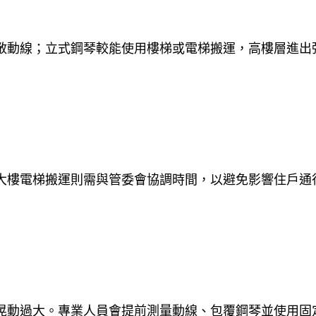
敞動線；立式鋼琴較能使用樓梯或電梯搬運，高樓層進出
大樓電梯搬運則需與管委會協調時間，以避免影響住戶通
晃動過大。專業人員會提前測量動線、包覆鋼琴並使用固