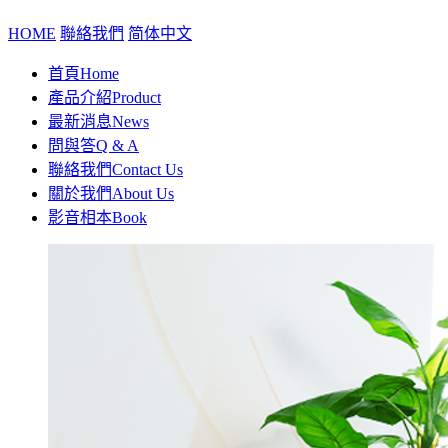
HOME
聯絡我們
简体中文
首頁
Home
產品介紹
Product
最新消息
News
問與答
Q & A
聯絡我們
Contact Us
關於我們
About Us
影音相本
Book