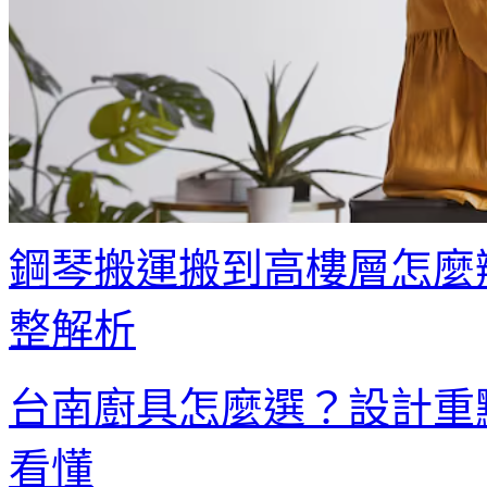
鋼琴搬運搬到高樓層怎麼
整解析
台南廚具怎麼選？設計重
看懂