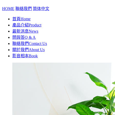
HOME
聯絡我們
简体中文
首頁
Home
產品介紹
Product
最新消息
News
問與答
Q & A
聯絡我們
Contact Us
關於我們
About Us
影音相本
Book