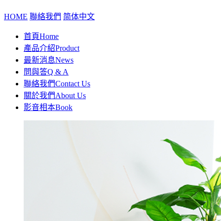
HOME
聯絡我們
简体中文
首頁
Home
產品介紹
Product
最新消息
News
問與答
Q & A
聯絡我們
Contact Us
關於我們
About Us
影音相本
Book