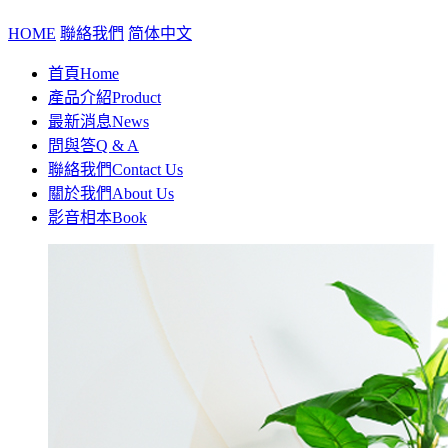
HOME
聯絡我們
简体中文
首頁
Home
產品介紹
Product
最新消息
News
問與答
Q & A
聯絡我們
Contact Us
關於我們
About Us
影音相本
Book