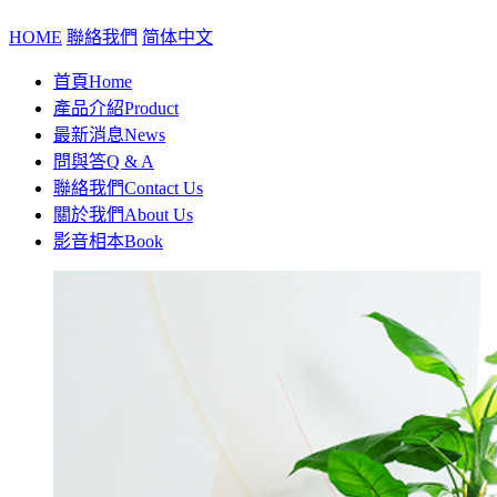
HOME
聯絡我們
简体中文
首頁
Home
產品介紹
Product
最新消息
News
問與答
Q & A
聯絡我們
Contact Us
關於我們
About Us
影音相本
Book