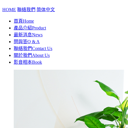
HOME
聯絡我們
简体中文
首頁
Home
產品介紹
Product
最新消息
News
問與答
Q & A
聯絡我們
Contact Us
關於我們
About Us
影音相本
Book