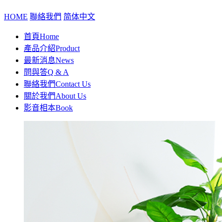
HOME
聯絡我們
简体中文
首頁
Home
產品介紹
Product
最新消息
News
問與答
Q & A
聯絡我們
Contact Us
關於我們
About Us
影音相本
Book