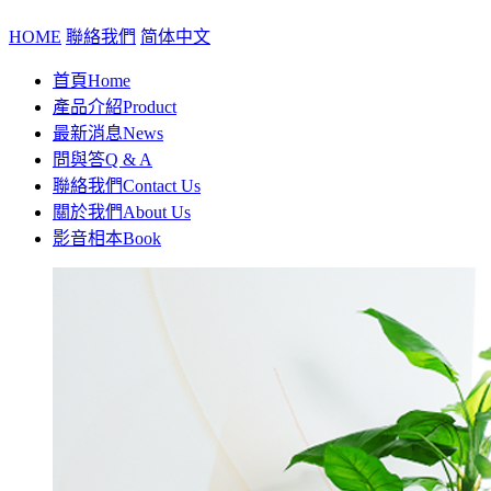
HOME
聯絡我們
简体中文
首頁
Home
產品介紹
Product
最新消息
News
問與答
Q & A
聯絡我們
Contact Us
關於我們
About Us
影音相本
Book