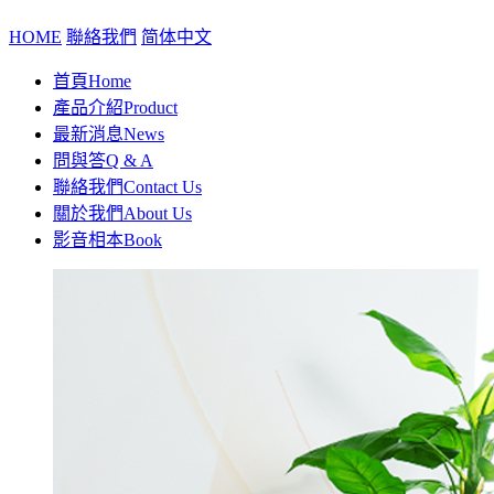
HOME
聯絡我們
简体中文
首頁
Home
產品介紹
Product
最新消息
News
問與答
Q & A
聯絡我們
Contact Us
關於我們
About Us
影音相本
Book