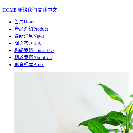
HOME
聯絡我們
简体中文
首頁
Home
產品介紹
Product
最新消息
News
問與答
Q & A
聯絡我們
Contact Us
關於我們
About Us
影音相本
Book