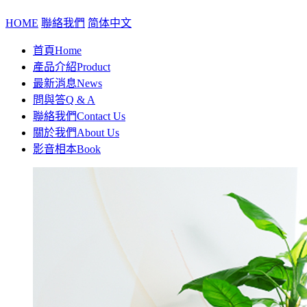
HOME
聯絡我們
简体中文
首頁
Home
產品介紹
Product
最新消息
News
問與答
Q & A
聯絡我們
Contact Us
關於我們
About Us
影音相本
Book