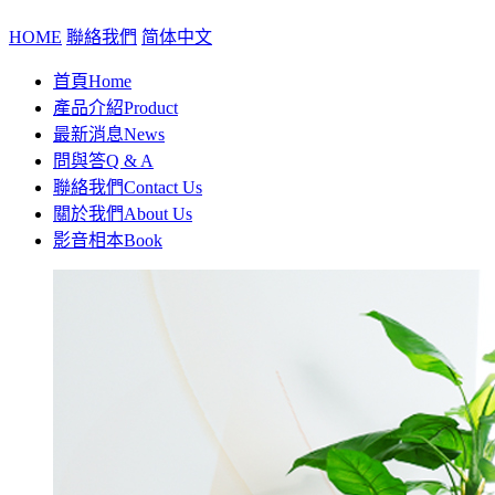
HOME
聯絡我們
简体中文
首頁
Home
產品介紹
Product
最新消息
News
問與答
Q & A
聯絡我們
Contact Us
關於我們
About Us
影音相本
Book