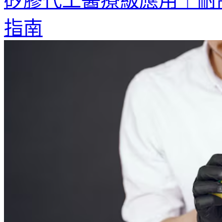
矽膠代工醫療級應用｜耐
指南