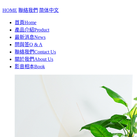
HOME
聯絡我們
简体中文
首頁
Home
產品介紹
Product
最新消息
News
問與答
Q & A
聯絡我們
Contact Us
關於我們
About Us
影音相本
Book