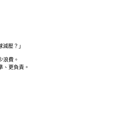
球減壓？」
少浪費。
準、更負責。