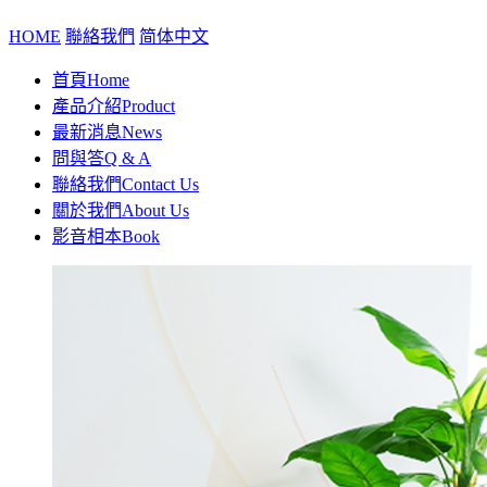
HOME
聯絡我們
简体中文
首頁
Home
產品介紹
Product
最新消息
News
問與答
Q & A
聯絡我們
Contact Us
關於我們
About Us
影音相本
Book